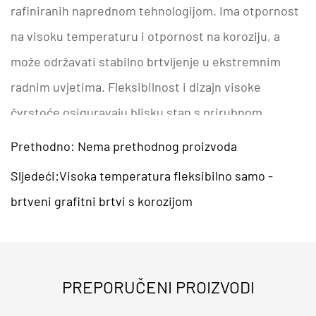
rafiniranih naprednom tehnologijom. Ima otpornost
na visoku temperaturu i otpornost na koroziju, a
može održavati stabilno brtvljenje u ekstremnim
radnim uvjetima. Fleksibilnost i dizajn visoke
čvrstoće osiguravaju blisku stan s prirubnom
površinom i učinkovito sprječavaju istjecanje.
Prethodno: Nema prethodnog proizvoda
Naširoko se koristi u petrokemijskoj, električnoj
Sljedeći:Visoka temperatura fleksibilno samo -
energiji, brodogradnji i drugim industrijama, te je
brtveni grafitni brtvi s korozijom
ključna komponenta za osiguranje sigurnog rada
opreme.
Scenariji prijave i polja
PREPORUČENI PROIZVODI
Kemijska industrija: koristi se za brtvljenje opreme
kao što su cjevovodi, ventili, pumpe, tlačne posude,