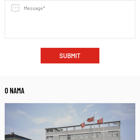
Dugi život: Nakon posebnog postupka liječenja, on
ima dug radni vijek i smanjuje učestalost zamjene.
Prilagođena usluga
Kao proizvođač pružamo prilagođene usluge i
možemo proizvesti proizvode određenih veličina,
SUBMIT
oblika i kombinacija materijala prema zahtjevima
kupca. Osim toga, pružamo i tehničku konzultaciju i
uslugu nakon prodaje brzog odgovora.
O NAMA