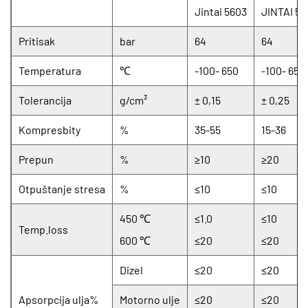
Jintai 5603
JINTAI 58
Pritisak
bar
64
64
Temperatura
℃
-100- 650
-100- 650
Tolerancija
g/cm³
± 0,15
± 0,25
Kompresbity
%
35-55
15-36
Prepun
%
≥10
≥20
Otpuštanje stresa
%
≤10
≤10
450 ℃
≤1.0
≤10
Temp.loss
600 ℃
≤20
≤20
Dizel
≤20
≤20
Apsorpcija ulja%
Motorno ulje
≤20
≤20