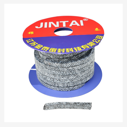
izmjenjivači topline itd.
Naftni i prirodni plin: pogodni za visoke temperature
i okruženje visokog tlaka, poput rafinerija i
cjevovoda za prirodni plin.
Metalurška industrija: koristi se za brtvljenje peći s
visokim temperaturama, ispušne cijevi i druge
opreme.
Polje nuklearne energije: Zbog izvrsne visoke
temperature i otpornosti na koroziju, pogodno je za
sustav brtvljenja nuklearnih reaktora.
Brodogradnja: Koristi se za brtvljenje brodskih
motora, ispušnih cijevi i drugih dijelova.